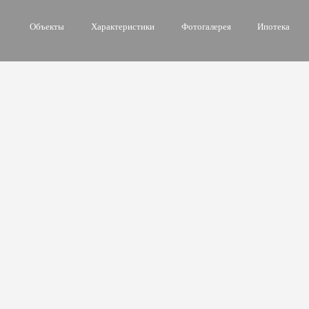
Объекты
Характеристики
Фотогалерея
Ипотека
Квартиры и пентхаусы в
LIFE TIME
Премиальные объекты в которых возможно воплотить
индивидуальный
дизайн-проект внутреннего пространства
с учетом персональных пожеланий
Количество комнат